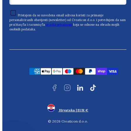
Pristajem da se navedena email adresa koristi za primanje
personaliziranih obavijesti (newsletter) od Creaticon d.o.o. i potvrđujem da sam
pročitao/la i razumio/la
pravila privatnosti
koja se odnose na obradu mojih
osobnih podataka.
Facebook
Instagram
LinkedIn
TikTok
Načini
plaćanja
Hrvatska | EUR €
© 2026 Creaticon d.o.o.