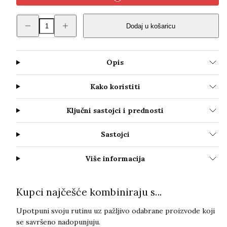
Smanji
Povećaj
Dodaj u košaricu
količinu
količinu
za
za
Skintegra
Skintegra
Solar
Solar
I
I
Opis
SPF30
SPF30
Kako koristiti
Ključni sastojci i prednosti
Sastojci
Više informacija
Kupci najčešće kombiniraju s...
Upotpuni svoju rutinu uz pažljivo odabrane proizvode koji
se savršeno nadopunjuju.