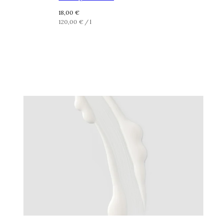
Redovna
18,00 €
cijena
Jedinična
po
120,00 €
/
l
cijena