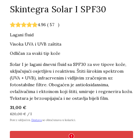
Skintegra Solar I SPF30
4.96
(
57
)
Lagani fluid
Visoka UVA i UVB zaštita
Odličan za svaki tip kože
Solar I je lagani dnevni fluid sa SPF30 za sve tipove kože,
uključujući osjetljivu i reaktivnu. Štiti širokim spektrom
(UVA + UVB), infracrvenim i vidljivim zračenjem uz
fotostabilne filtre. Obogaćen je antioksidansima,
ovlaživačima i ektoinom koji štiti, umiruje i regenerira kožu.
Tekstura je brzoupijajuća i ne ostavlja bijeli film.
Redovna
31,00 €
cijena
Jedinična
po
620,00 €
/
l
cijena
Porez uključen.
Dostava
se obračunava u košarici.