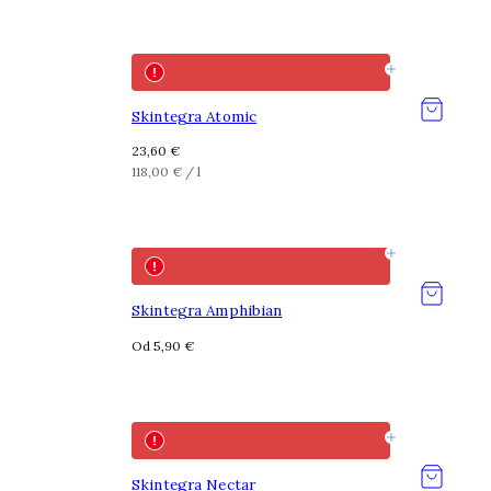
Skintegra Atomic
Redovna
23,60 €
cijena
Jedinična
po
118,00 €
/
l
cijena
Skintegra Amphibian
Od 5,90 €
Skintegra Nectar