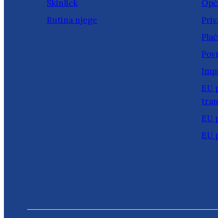
Skinlick
Opći
Rutina njege
Priv
Plać
Povr
Imp
EU p
tran
EU 
EU 