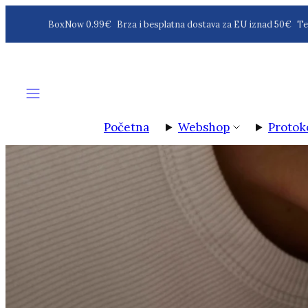
Preskoči
BoxNow 0.99€
Brza i besplatna dostava za EU iznad 50€
Test
na
sadržaj
Izbornik
Početna
Webshop
Protok