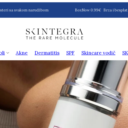
eri sa svakom narudžbom
BoxNow 0.99€
Brza i besplatna
oli
Akne
Dermatitis
SPF
Skincare vodič
SK