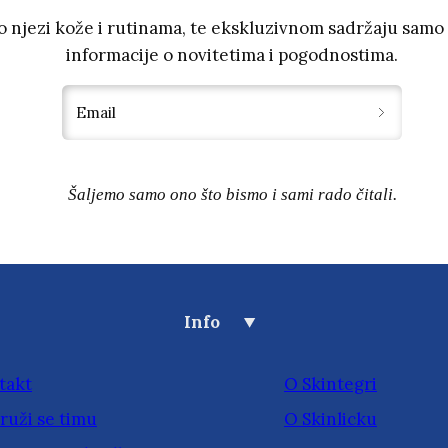
 o njezi kože i rutinama, te ekskluzivnom sadržaju samo 
informacije o novitetima i pogodnostima.
Email
Šaljemo samo ono što bismo i sami rado čitali.
Info
takt
O Skintegri
ruži se timu
O Skinlicku