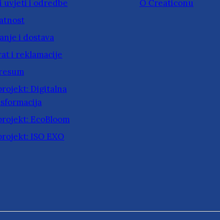
 uvjeti i odredbe
O Creaticonu
atnost
anje i dostava
at i reklamacije
resum
rojekt: Digitalna
sformacija
projekt: EcoBloom
projekt: ISO EXO