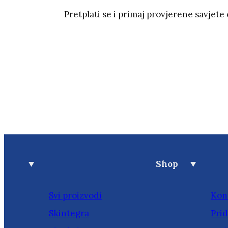
Pretplati se i primaj provjerene savjete
Shop
Svi proizvodi
Kon
Skintegra
Prid