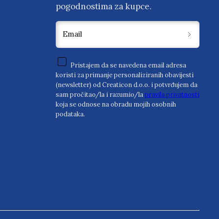
pogodnostima za kupce.
Email
Pristajem da se navedena email adresa
koristi za primanje personaliziranih obavijesti
(newsletter) od Creaticon d.o.o. i potvrđujem da
sam pročitao/la i razumio/la
pravila privatnosti
koja se odnose na obradu mojih osobnih
podataka.